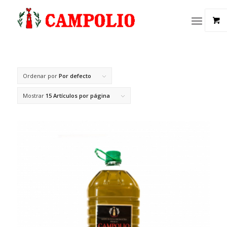
Ordenar por
Por defecto
Mostrar
15 Artículos por página