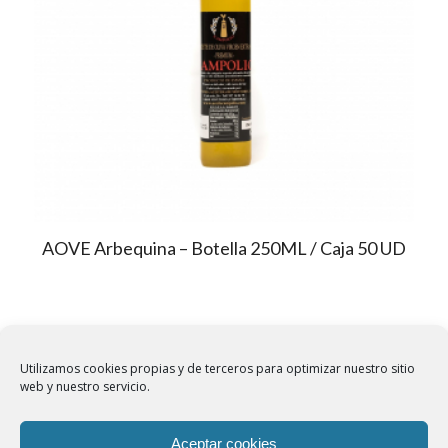
AOVE Arbequina – Botella 250ML / Caja 50 UD
Utilizamos cookies propias y de terceros para optimizar nuestro sitio
web y nuestro servicio.
Aviso Legal
|
Política de privacidad
|
Aceptar cookies