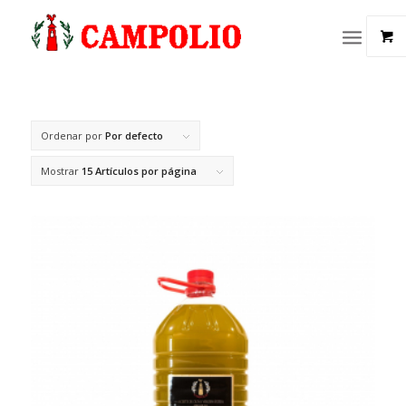
Ordenar por
Por defecto
Mostrar
15 Artículos por página